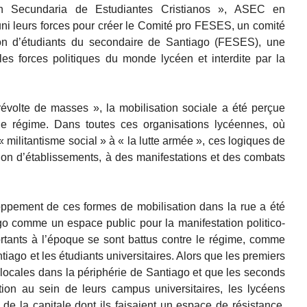
ión Secundaria de Estudiantes Cristianos », ASEC en
uni leurs forces pour créer le Comité pro FESES, un comité
on d’étudiants du secondaire de Santiago (FESES), une
les forces politiques du monde lycéen et interdite par la
révolte de masses », la mobilisation sociale a été perçue
e régime. Dans toutes ces organisations lycéennes, où
« militantisme social » à « la lutte armée », ces logiques de
tion d’établissements, à des manifestations et des combats
oppement de ces formes de mobilisation dans la rue a été
go comme un espace public pour la manifestation politico-
ortants à l’époque se sont battus contre le régime, comme
tiago et les étudiants universitaires. Alors que les premiers
 locales dans la périphérie de Santiago et que les seconds
ction au sein de leurs campus universitaires, les lycéens
de la capitale dont ils faisaient un espace de résistance,