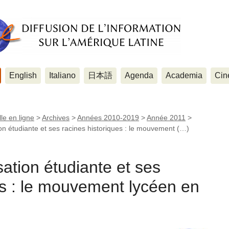
English
Italiano
日本語
Agenda
Academia
Cin
le en ligne
>
Archives
>
Années 2010-2019
>
Année 2011
>
on étudiante et ses racines historiques : le mouvement (…)
sation étudiante et ses
es : le mouvement lycéen en