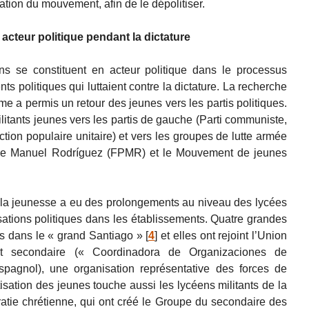
ation du mouvement, afin de le dépolitiser.
acteur politique pendant la dictature
ns se constituent en acteur politique dans le processus
ts politiques qui luttaient contre la dictature. La recherche
ime a permis un retour des jeunes vers les partis politiques.
ilitants jeunes vers les partis de gauche (Parti communiste,
ction populaire unitaire) et vers les groupes de lutte armée
tique Manuel Rodríguez (FPMR) et le Mouvement de jeunes
 la jeunesse a eu des prolongements au niveau des lycées
sations politiques dans les établissements. Quatre grandes
es dans le « grand Santiago »
[
4
]
et elles ont rejoint l’Union
nt secondaire (« Coordinadora de Organizaciones de
gnol), une organisation représentative des forces de
isation des jeunes touche aussi les lycéens militants de la
tie chrétienne, qui ont créé le Groupe du secondaire des