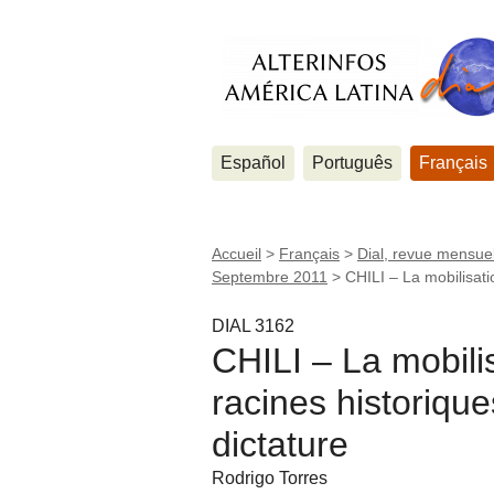
Español
Português
Français
Accueil
>
Français
>
Dial, revue mensuel
Septembre 2011
>
CHILI – La mobilisati
DIAL 3162
CHILI – La mobili
racines historiqu
dictature
Rodrigo Torres