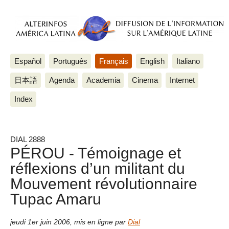
Español
Português
Français
English
Italiano
日本語
Agenda
Academia
Cinema
Internet
Index
DIAL 2888
PÉROU - Témoignage et
réflexions d’un militant du
Mouvement révolutionnaire
Tupac Amaru
jeudi 1er juin 2006
,
mis en ligne par
Dial