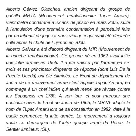
Alberto Gálvez Olaechea, ancien dirigeant du groupe de
guérilla MRTA (Mouvement révolutionnaire Tupac Amaru),
vient d’être condamné à 23 ans de prison en mars 2006, suite
à l’annulation d’une première condamnation à perpétuité faite
par un tribunal de juges « sans visage » qui avait été déclarée
nulle après la chute de Fujimori en 2000.
Alberto Gálvez a été d’abord dirigeant du MIR (Mouvement de
la gauche révolutionnaire). Ce groupe né en 1962 avait initié
une lutte armée en 1965. Il a été vaincu par l’armée en six
mois et ses principaux dirigeants de l’époque (dont Luis De la
Puente Uceda) ont été éliminés. Le Front du département de
Junín de ce mouvement armé s’est appelé Tupac Amaru, en
hommage à un chef indien qui avait mené une révolte contre
les Espagnols en 1780. A son tour, et pour marquer une
continuité avec le Front de Junín de 1965, le MRTA adopte le
nom de Tupac Amaru lors de sa constitution en 1982, date à la
quelle commence la lutte armée. Le mouvement a toujours
voulu se démarquer de l’autre groupe armé du Pérou, le
Sentier lumineux (SL).