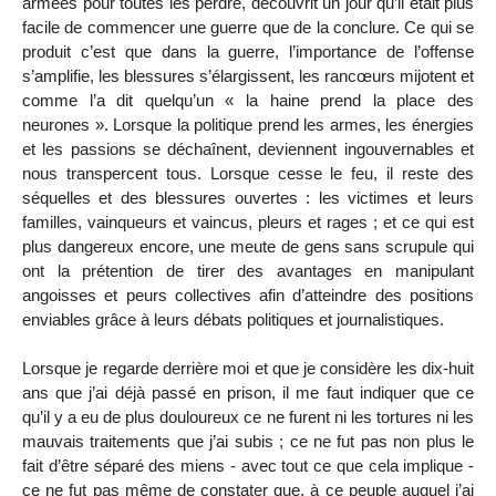
armées pour toutes les perdre, découvrit un jour qu’il était plus
facile de commencer une guerre que de la conclure. Ce qui se
produit c’est que dans la guerre, l’importance de l’offense
s’amplifie, les blessures s’élargissent, les rancœurs mijotent et
comme l’a dit quelqu’un « la haine prend la place des
neurones ». Lorsque la politique prend les armes, les énergies
et les passions se déchaînent, deviennent ingouvernables et
nous transpercent tous. Lorsque cesse le feu, il reste des
séquelles et des blessures ouvertes : les victimes et leurs
familles, vainqueurs et vaincus, pleurs et rages ; et ce qui est
plus dangereux encore, une meute de gens sans scrupule qui
ont la prétention de tirer des avantages en manipulant
angoisses et peurs collectives afin d’atteindre des positions
enviables grâce à leurs débats politiques et journalistiques.
Lorsque je regarde derrière moi et que je considère les dix-huit
ans que j’ai déjà passé en prison, il me faut indiquer que ce
qu’il y a eu de plus douloureux ce ne furent ni les tortures ni les
mauvais traitements que j’ai subis ; ce ne fut pas non plus le
fait d’être séparé des miens - avec tout ce que cela implique -
ce ne fut pas même de constater que, à ce peuple auquel j’ai