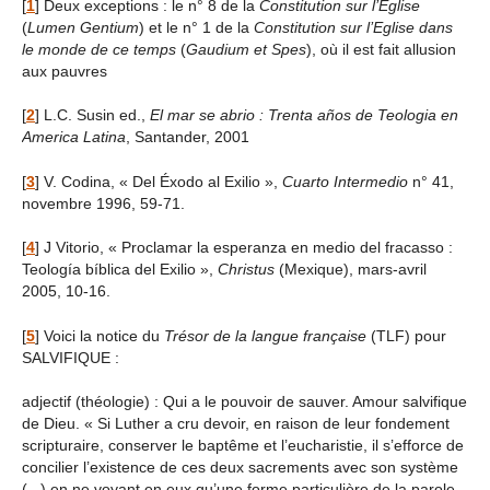
[
1
]
Deux exceptions : le n° 8 de la
Constitution sur l’Eglise
(
Lumen Gentium
) et le n° 1 de la
Constitution sur l’Eglise dans
le monde de ce temps
(
Gaudium et Spes
), où il est fait allusion
aux pauvres
[
2
]
L.C. Susin ed.,
El mar se abrio : Trenta años de Teologia en
America Latina
, Santander, 2001
[
3
]
V. Codina, « Del Éxodo al Exilio »,
Cuarto Intermedio
n° 41,
novembre 1996, 59-71.
[
4
]
J Vitorio, « Proclamar la esperanza en medio del fracasso :
Teología bíblica del Exilio »,
Christus
(Mexique), mars-avril
2005, 10-16.
[
5
]
Voici la notice du
Trésor de la langue française
(TLF) pour
SALVIFIQUE :
adjectif (théologie) : Qui a le pouvoir de sauver. Amour salvifique
de Dieu. « Si Luther a cru devoir, en raison de leur fondement
scripturaire, conserver le baptême et l’eucharistie, il s’efforce de
concilier l’existence de ces deux sacrements avec son système
(...) en ne voyant en eux qu’une forme particulière de la parole