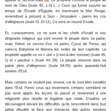
nom de Dieu (Isaïe 40, 1-2) (…) Ceux qui furent sauvés au
temps de l’Exode d’Égypte, en traversant la Mer Rouge,
reviendront à présent à Sion - Jérusalem - parmi les cris
d’allégresse (Isaïe 51 10-11). Ce sera un nouvel Exode.
Et, curieusement, ce ne sont ni les chefs d’Israël ni ses
dirigeants religieux qui vont revenir le peuple dans sa patrie,
mais Yahvé se servira d’un roi païen, Cyrus de Perse, qui
vaincra Babylone et libérera les exilés de leur captivité. Le
prophète appelle ce roi
« oint »
(c’est-à-dire messie) (Isaïe 45,
1) et
« pasteur »
(Isaïe 44, 28). Le peuple retourne dans sa
patrie plein d’allégresse (Isaïe 54-55) après quarante-huit
années d’Exil.
Mais certains ne veulent pas revenir, car ils sont bien installés
dans l’Exil. Parmi ceux qui reviennent, certains semblent ne
pas avoir appris les leçons du passé et reviennent à une
religiosité plus rituelle et légaliste que vitale. D’autres se
découragent devant les difficultés qu’ils rencontrent dans leur
patrie désolée et face aux menaces des autres empires