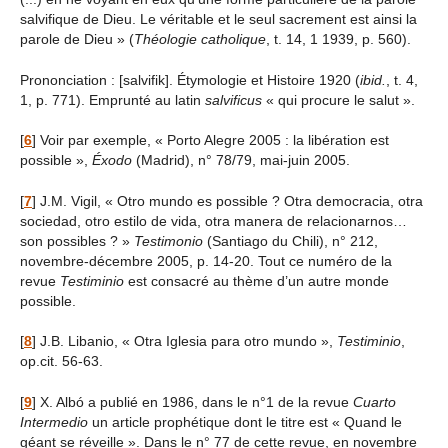
salvifique de Dieu. Le véritable et le seul sacrement est ainsi la
parole de Dieu » (
Théologie catholique
, t. 14, 1 1939, p. 560).
Prononciation : [salvifik]. Étymologie et Histoire 1920 (
ibid.
, t. 4,
1, p. 771). Emprunté au latin
salvificus
« qui procure le salut ».
[
6
]
Voir par exemple, « Porto Alegre 2005 : la libération est
possible »,
Éxodo
(Madrid), n° 78/79, mai-juin 2005.
[
7
]
J.M. Vigil, « Otro mundo es possible ? Otra democracia, otra
sociedad, otro estilo de vida, otra manera de relacionarnos…
son possibles ? »
Testimonio
(Santiago du Chili), n° 212,
novembre-décembre 2005, p. 14-20. Tout ce numéro de la
revue
Testiminio
est consacré au thème d’un autre monde
possible.
[
8
]
J.B. Libanio, « Otra Iglesia para otro mundo »,
Testiminio
,
op.cit. 56-63.
[
9
]
X. Albó a publié en 1986, dans le n°1 de la revue
Cuarto
Intermedio
un article prophétique dont le titre est « Quand le
géant se réveille ». Dans le n° 77 de cette revue, en novembre