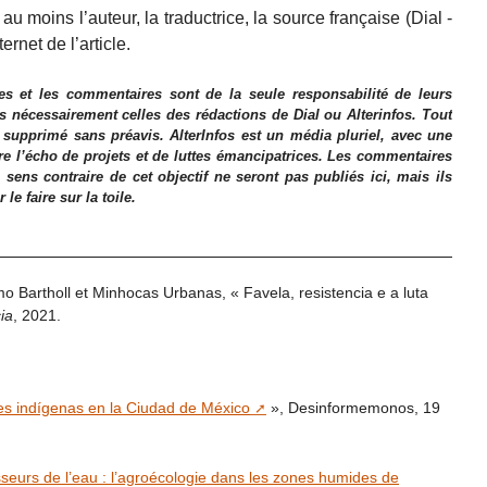
u moins l’auteur, la traductrice, la source française (Dial -
ternet de l’article.
es et les commentaires sont de la seule responsabilité de leurs
as nécessairement celles des rédactions de Dial ou Alterinfos. Tout
 supprimé sans préavis. AlterInfos est un média pluriel, avec une
ire l’écho de projets et de luttes émancipatrices. Les commentaires
 sens contraire de cet objectif ne seront pas publiés ici, mais ils
e faire sur la toile.
imo Bartholl et Minhocas Urbanas, « Favela, resistencia e a luta
ia
, 2021.
des indígenas en la Ciudad de México
», Desinformemonos, 19
seurs de l’eau : l’agroécologie dans les zones humides de