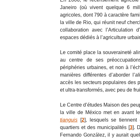
Janeiro (où vivent quelque 6 mil
agricoles, dont 790 à caractère fami
la ville de Rio, qui réunit neuf che
collaboration avec l’Articulation 
espaces dédiés à l’agriculture urb
Le comité place la souveraineté alim
au centre de ses préoccupations
périphéries urbaines, et non à l’éc
manières différentes d’aborder l’a
accès les secteurs populaires des pé
et ultra-transformés, avec peu de fru
Le Centre d’études Maison des peu
la ville de México met en avant l
tianguis
[
2
]
, lesquels se tiennen
quartiers et des municipalités
[
3
]
. 
Fernando González, il y aurait qu