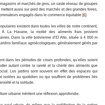
e, magasins et marchés de gros, un vaste réseau de groupes
mettent aussi sur pied des marchés et des grandes foires,
sommateurs engagés dans le commerce équitable
[
6
]
.
opulaires existent dans toutes les villes de notre continent,
 À La Havane, la moitié des aliments frais provient
aines. Dans la ville bolivienne d’El Alto, située à 4 000 m
jardins familiaux agroécologiques, généralement gérés par
nt dans les périodes de crises profondes, qu’elles soient
tter autant contre la rareté et la cherté des aliments que
ocial. Les jardins sont souvent en effet des espaces qui
 isolées au quotidien ou qui souffrent de problèmes liés
anxiété et la solitude.
lture urbaine méritent une réflexion approfondie.
ce rural-urbain, de même que la redéfinition de la notion