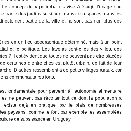
e. Le concept de « périurbain » vise à élargir l’image que
ne partie des jardins se situent dans ces espaces, dans les
directement partie de la ville et ne sont pas non plus des
phéries en un lieu géographique déterminé, mais à un point
atial et le politique. Les favelas sont-elles des villes, des
ies ? Il est évident que toutes ne peuvent pas être placées
 certaines d’entre elles est plutôt urbain, de fait de leur
marché. D’autres ressemblent à de petits villages ruraux, car
 liens communautaires forts.
n est fondamentale pour parvenir à l’autonomie alimentaire
lles ne peuvent pas récolter tout ce dont la population a
ue, existe déjà en pratique, par le biais de nombreuses
 des paysans, comme le font par exemple les assemblées
populaire de subsistance en Uruguay.