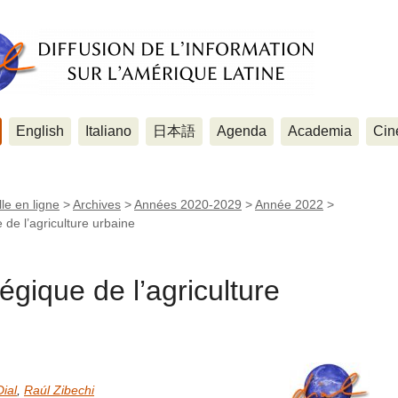
English
Italiano
日本語
Agenda
Academia
Cin
le en ligne
>
Archives
>
Années 2020-2029
>
Année 2022
>
 de l’agriculture urbaine
égique de l’agriculture
Dial
,
Raúl Zibechi