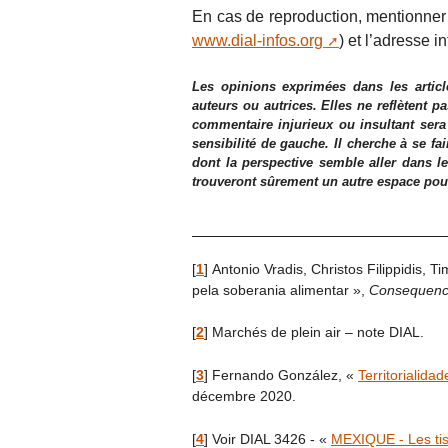
En cas de reproduction, mentionner a
www.dial-infos.org
) et l’adresse in
Les opinions exprimées dans les articl
auteurs ou autrices. Elles ne reflètent p
commentaire injurieux ou insultant sera
sensibilité de gauche. Il cherche à se fa
dont la perspective semble aller dans le
trouveront sûrement un autre espace pour l
[
1
]
Antonio Vradis, Christos Filippidis, T
pela soberania alimentar »,
Consequenc
[
2
]
Marchés de plein air – note DIAL.
[
3
]
Fernando González, «
Territorialida
décembre 2020.
[
4
]
Voir DIAL 3426 - «
MEXIQUE - Les tis