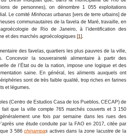
lions de personnes), on dénombre 1 055 exploitations
lial. Le comité
Minhocas urbanas
[vers de terre urbains] de
rcheuses communautaires de la favela de Maré, travaille, en
d’agroécologie de Rio de Janeiro, à l’identification des
aine et des marchés agroécologiques
[
1
]
.
entaire des favelas, quartiers les plus pauvres de la ville,
. Concevoir la souveraineté alimentaire à partir des
helle de l’État ou de la nation, impose une logique et des
limentation saine. En général, les aliments auxquels ont
riphéries sont de très faible qualité, trop riches en farines
its et légumes.
ples (Centro de Estudios Casa de los Pueblos, CECAP) de
e fait que la ville compte 765 marchés couverts et 3 150
t généralement une fois par semaine dans les rues des
D’après une étude conduite par la FAO en 2017, citée par
elque 3 586
chinampa
s
actives dans la zone lacustre de la