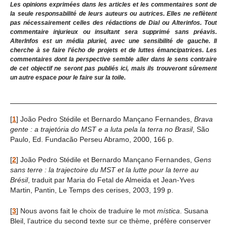
Les opinions exprimées dans les articles et les commentaires sont de
la seule responsabilité de leurs auteurs ou autrices. Elles ne reflètent
pas nécessairement celles des rédactions de Dial ou Alterinfos. Tout
commentaire injurieux ou insultant sera supprimé sans préavis.
AlterInfos est un média pluriel, avec une sensibilité de gauche. Il
cherche à se faire l’écho de projets et de luttes émancipatrices. Les
commentaires dont la perspective semble aller dans le sens contraire
de cet objectif ne seront pas publiés ici, mais ils trouveront sûrement
un autre espace pour le faire sur la toile.
[
1
]
João Pedro Stédile et Bernardo Mançano Fernandes,
Brava
gente : a trajetória do MST e a luta pela la terra no Brasil
, São
Paulo, Ed. Fundacão Perseu Abramo, 2000, 166 p.
[
2
]
João Pedro Stédile et Bernardo Mançano Fernandes,
Gens
sans terre : la trajectoire du MST et la lutte pour la terre au
Brésil
, traduit par Maria do Fetal de Almeida et Jean-Yves
Martin, Pantin, Le Temps des cerises, 2003, 199 p.
[
3
]
Nous avons fait le choix de traduire le mot
mística
. Susana
Bleil, l’autrice du second texte sur ce thème, préfère conserver