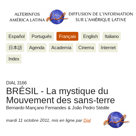
Español
Português
Français
English
Italiano
日本語
Agenda
Academia
Cinema
Internet
Index
DIAL 3166
BRÉSIL - La mystique du
Mouvement des sans-terre
Bernardo Mançano Fernandes & João Pedro Stédile
mardi 11 octobre 2011
,
mis en ligne par
Dial