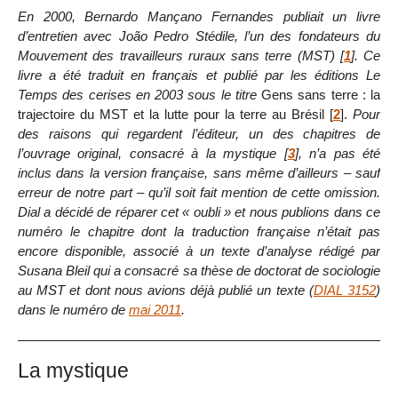
En 2000, Bernardo Mançano Fernandes publiait un livre
d’entretien avec João Pedro Stédile, l’un des fondateurs du
Mouvement des travailleurs ruraux sans terre (MST)
[
1
]
. Ce
livre a été traduit en français et publié par les éditions Le
Temps des cerises en 2003 sous le titre
Gens sans terre : la
trajectoire du MST et la lutte pour la terre au Brésil
[
2
]
.
Pour
des raisons qui regardent l’éditeur, un des chapitres de
l’ouvrage original, consacré à la mystique
[
3
]
, n’a pas été
inclus dans la version française, sans même d’ailleurs – sauf
erreur de notre part – qu’il soit fait mention de cette omission.
Dial a décidé de réparer cet « oubli » et nous publions dans ce
numéro le chapitre dont la traduction française n’était pas
encore disponible, associé à un texte d’analyse rédigé par
Susana Bleil qui a consacré sa thèse de doctorat de sociologie
au MST et dont nous avions déjà publié un texte (
DIAL 3152
)
dans le numéro de
mai 2011
.
La mystique