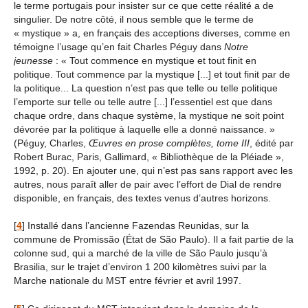
le terme portugais pour insister sur ce que cette réalité a de
singulier. De notre côté, il nous semble que le terme de
« mystique » a, en français des acceptions diverses, comme en
témoigne l’usage qu’en fait Charles Péguy dans
Notre
jeunesse
: « Tout commence en mystique et tout finit en
politique. Tout commence par la mystique [...] et tout finit par de
la politique... La question n’est pas que telle ou telle politique
l’emporte sur telle ou telle autre [...] l’essentiel est que dans
chaque ordre, dans chaque système, la mystique ne soit point
dévorée par la politique à laquelle elle a donné naissance. »
(Péguy, Charles,
Œuvres en prose complètes, tome III
, édité par
Robert Burac, Paris, Gallimard, « Bibliothèque de la Pléiade »,
1992, p. 20). En ajouter une, qui n’est pas sans rapport avec les
autres, nous paraît aller de pair avec l’effort de Dial de rendre
disponible, en français, des textes venus d’autres horizons.
[
4
]
Installé dans l’ancienne Fazendas Reunidas, sur la
commune de Promissão (État de São Paulo). Il a fait partie de la
colonne sud, qui a marché de la ville de São Paulo jusqu’à
Brasilia, sur le trajet d’environ 1 200 kilomètres suivi par la
Marche nationale du MST entre février et avril 1997.