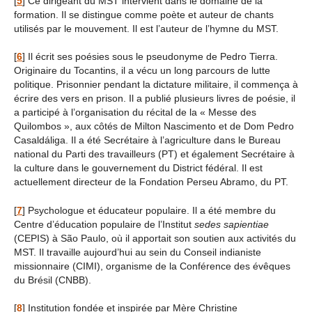
[
5
]
Ce dirigeant du MST intervient dans le domaine de la
formation. Il se distingue comme poète et auteur de chants
utilisés par le mouvement. Il est l’auteur de l’hymne du MST.
[
6
]
Il écrit ses poésies sous le pseudonyme de Pedro Tierra.
Originaire du Tocantins, il a vécu un long parcours de lutte
politique. Prisonnier pendant la dictature militaire, il commença à
écrire des vers en prison. Il a publié plusieurs livres de poésie, il
a participé à l’organisation du récital de la « Messe des
Quilombos », aux côtés de Milton Nascimento et de Dom Pedro
Casaldáliga. Il a été Secrétaire à l’agriculture dans le Bureau
national du Parti des travailleurs (PT) et également Secrétaire à
la culture dans le gouvernement du District fédéral. Il est
actuellement directeur de la Fondation Perseu Abramo, du PT.
[
7
]
Psychologue et éducateur populaire. Il a été membre du
Centre d’éducation populaire de l’Institut
sedes sapientiae
(CEPIS) à São Paulo, où il apportait son soutien aux activités du
MST. Il travaille aujourd’hui au sein du Conseil indianiste
missionnaire (CIMI), organisme de la Conférence des évêques
du Brésil (CNBB).
[
8
]
Institution fondée et inspirée par Mère Christine