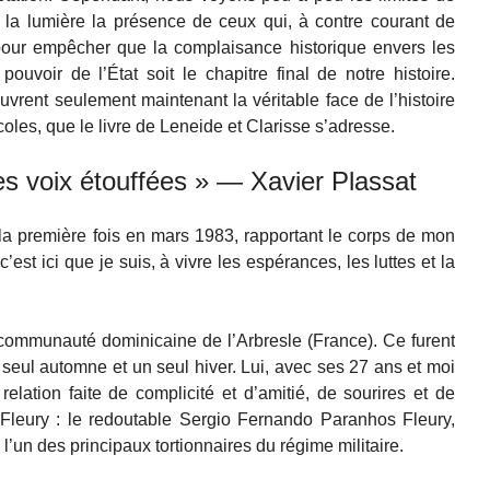
à la lumière la présence de ceux qui, à contre courant de
 pour empêcher que la complaisance historique envers les
uvoir de l’État soit le chapitre final de notre histoire.
rent seulement maintenant la véritable face de l’histoire
coles, que le livre de Leneide et Clarisse s’adresse.
es voix étouffées » — Xavier Plassat
la première fois en mars 1983, rapportant le corps de mon
t c’est ici que je suis, à vivre les espérances, les luttes et la
a communauté dominicaine de l’Arbresle (France). Ce furent
seul automne et un seul hiver. Lui, avec ses 27 ans et moi
elation faite de complicité et d’amitié, de sourires et de
nt Fleury : le redoutable Sergio Fernando Paranhos Fleury,
’un des principaux tortionnaires du régime militaire.