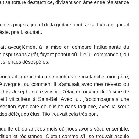
ait sa torture destructrice, divisant son âme entre résistance
it des projets, jouait de la guitare, embrassait un ami, jouait
e, priait, souriait.
issait aveuglément à la mise en demeure hallucinante du
 esprit sans arrêt, fuyant partout où il le lui commandait, ou
t silences désespérés.
procurait la rencontre de membres de ma famille, mon père,
Auvergne, ou comment il s’amusait avec mes neveux ou
chez Joseph, notre voisin. C’était un ouvrier de l’usine de
tit viticulteur à Sain-Bel. Avec lui, j’accompagnais une
 section syndicale de l’usine dans laquelle, avec la sœur
des délégués élus. Tito trouvait cela très bon.
anquille et, durant ces mois où nous avons vécu ensemble,
dition et résistance. C’était comme s’il se trouvait acculé