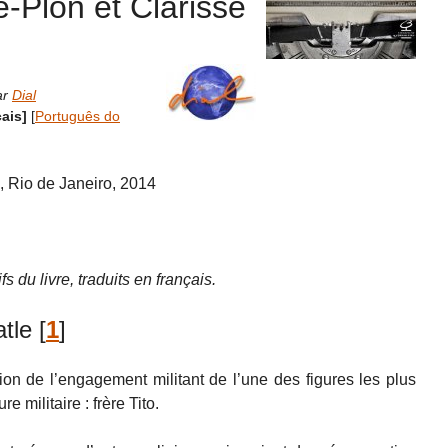
-Plon et Clarisse
ar
Dial
çais]
[
Português do
a, Rio de Janeiro, 2014
fs du livre, traduits en français.
tle
[
1
]
tion de l’engagement militant de l’une des figures les plus
e militaire : frère Tito.