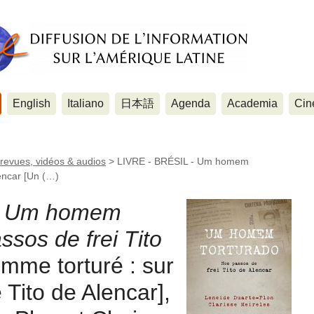
English
Italiano
日本語
Agenda
Academia
Cin
 revues, vidéos & audios
>
LIVRE - BRÉSIL - Um homem
lencar [Un (…)
-
Um homem
ssos de frei Tito
mme torturé : sur
e Tito de Alencar],