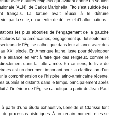
 torturé avec d’autres religieux qui avaient donné un soutien
Nationale (ALN), de Carlos Marighella, Tito s’est suicidé des
 français. La torture avait réussi à le détruire
e, par la suite, en un enfer de délires et d’hallucinations.
entations les plus abouties de l’engagement de la gauche
dictatures latino-américaines, engagement qui fut seulement
 secteurs de l’Église catholique dans leur alliance avec des
e
 au XX
siècle. En Amérique latine, juste pour développer
telle alliance en vint à faire que des religieux, comme le
directement dans la lutte armée. En ce sens, le livre de
reles est un document important pour la clarification d’un
r la compréhension de l’histoire latino-américaine récente.
ques oubliés et distants dans le temps, principalement après
uit à l’intérieur de l’Église catholique à partir de Jean Paul
o à partir d’une étude exhaustive, Leneide et Clarisse font
n de processus historiques. À un certain moment, elles se