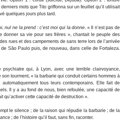
 derniers mots que Tito griffonna sur un feuillet qu’il utilisait
é quelques jours plus tard.
i, nul ne la prend : c’est moi qui la donne
. « Il n’est pas de
 donner sa vie pour ses frères », chantait le peuple des
es rues et des campements de sans terre lors de l’arrivée
e de São Paulo puis, de nouveau, dans celle de Fortaleza.
e psychiatre qui, à Lyon, avec une terrible clairvoyance,
 son tourment, « la barbarie qui conduit certains hommes à
e automatiquement tous leurs contemporains. Elle fait de
ls. Il y a au fond de nous, bien refoulée, une capacité de
fait qu’activer cette capacité de destruction ».
ompt le silence ; de la raison qui répudie la barbarie ; de la
e ; de l’histoire qu’il faut, sans fin, raconter.