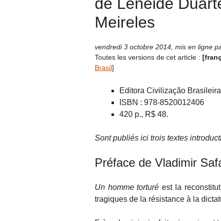
de Leneide Duarte
Meireles
vendredi 3 octobre 2014
,
mis en ligne p
Toutes les versions de cet article :
[fran
Brasil
]
Editora Civilização Brasileir
ISBN : 978-8520012406
420 p., R$ 48.
Sont publiés ici trois textes introducti
Préface de Vladimir Safa
Un homme torturé
est la reconstitu
tragiques de la résistance à la dictatur