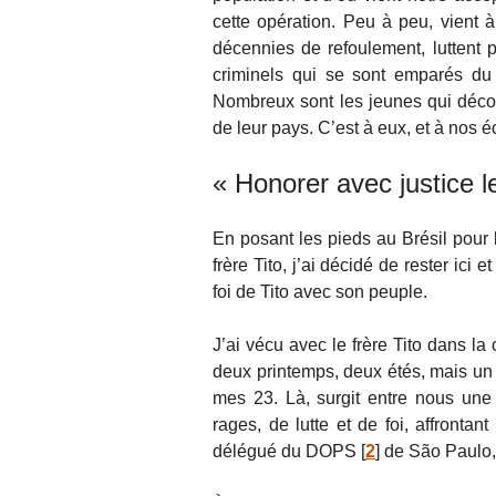
cette opération. Peu à peu, vient 
décennies de refoulement, luttent
criminels qui se sont emparés du po
Nombreux sont les jeunes qui découv
de leur pays. C’est à eux, et à nos é
« Honorer avec justice l
En posant les pieds au Brésil pour 
frère Tito, j’ai décidé de rester ici e
foi de Tito avec son peuple.
J’ai vécu avec le frère Tito dans l
deux printemps, deux étés, mais un 
mes 23. Là, surgit entre nous une r
rages, de lutte et de foi, affronta
délégué du DOPS
[
2
]
de São Paulo, l