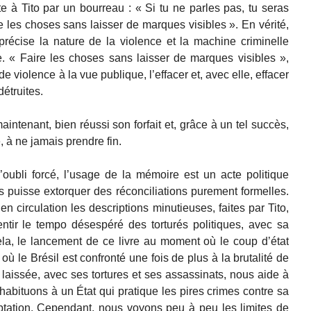
te à Tito par un bourreau : « Si tu ne parles pas, tu seras
re les choses sans laisser de marques visibles ». En vérité,
récise la nature de la violence et la machine criminelle
ne. « Faire les choses sans laisser de marques visibles »,
de violence à la vue publique, l’effacer et, avec elle, effacer
détruites.
aintenant, bien réussi son forfait et, grâce à un tel succès,
, à ne jamais prendre fin.
d’oubli forcé, l’usage de la mémoire est un acte politique
 puisse extorquer des réconciliations purement formelles.
en circulation les descriptions minutieuses, faites par Tito,
sentir le tempo désespéré des torturés politiques, avec sa
la, le lancement de ce livre au moment où le coup d’état
ù le Brésil est confronté une fois de plus à la brutalité de
 a laissée, avec ses tortures et ses assassinats, nous aide à
bituons à un État qui pratique les pires crimes contre sa
eptation. Cependant, nous voyons peu à peu les limites de