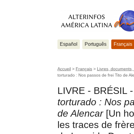
Español
Português
Français
Accueil
>
Français
>
Livres, documents,
torturado : Nos passos de frei Tito de A
LIVRE - BRÉSIL 
torturado : Nos pa
de Alencar
[Un ho
les traces de frèr