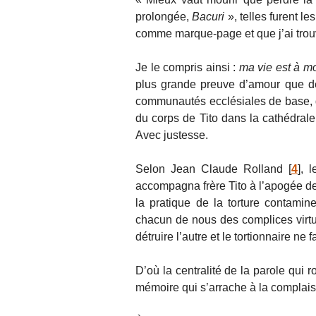
prolongée,
Bacuri
», telles furent les
comme marque-page et que j’ai trouv
Je le compris ainsi :
ma vie est à mo
plus grande preuve d’amour que de
communautés ecclésiales de base, d
du corps de Tito dans la cathédral
Avec justesse.
Selon Jean Claude Rolland
[
4
]
, l
accompagna frère Tito à l’apogée de
la pratique de la torture contamin
chacun de nous des complices virtue
détruire l’autre et le tortionnaire ne 
D’où la centralité de la parole qui r
mémoire qui s’arrache à la complaisanc