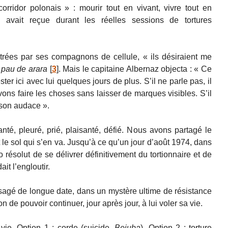
rridor polonais » : mourir tout en vivant, vivre tout en
 avait reçue durant les réelles sessions de tortures
trées par ses compagnons de cellule, « ils désiraient me
e
pau de arara
[
3
]
. Mais le capitaine Albernaz objecta : « Ce
ter ici avec lui quelques jours de plus. S’il ne parle pas, il
avons faire les choses sans laisser de marques visibles. S’il
e son audace ».
é, pleuré, prié, plaisanté, défié. Nous avons partagé le
et le sol qui s’en va. Jusqu’à ce qu’un jour d’août 1974, dans
résolut de se délivrer définitivement du tortionnaire et de
ait l’engloutir.
sagé de longue date, dans un mystère ultime de résistance
ion de pouvoir continuer, jour après jour, à lui voler sa vie.
vie. Option 1 : corde (suicide,
Bejuba
). Option 2 : torture