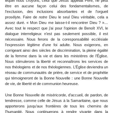
lequel nous croyons, celui que Jésus appelait Père, ne peut
être en aucune façon celui des fondamentalismes, de
l’exclusion, des inclusions absorbantes et de l’orgueil
prosélyte. Faire de
notre
Dieu le seul Dieu véritable, cela a
assez duré. « Mon Dieu me laisse-t-il rencontrer Dieu ? »…
Avec tout le respect que j’ai pour l’opinion de Benoît XVI, le
dialogue interreligieux n’est pas seulement possible, il est
nécessaire. Nous ferons de la coresponsabilité ecclésiale
l’expression légitime d’une foi adulte. Nous exigerons, en
corrigeant ainsi des siècles de discrimination, la pleine égalité
de la femme dans la vie et dans les ministères de l’Église.
Nous stimulerons la liberté et reconnaîtrons les services de
nos théologiens et de nos théologiennes. L’Église deviendra un
réseau de communautés de prière, de service et de prophétie
qui témoigneront de la Bonne Nouvelle : une Bonne Nouvelle
de vie, de liberté et de communion heureuse.
Une Bonne Nouvelle de miséricorde, d’accueil, de pardon, de
tendresse, comme celle de Jésus à la Samaritaine, que nous
apporterons jusqu’aux frontières de tous les chemins de
l’humanité. Nous continuerons à rendre vivante dans la