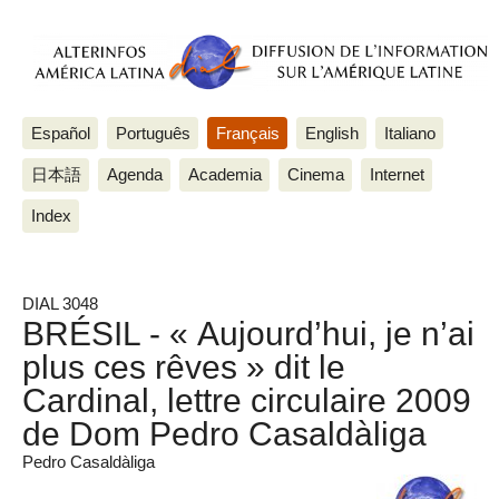
Español
Português
Français
English
Italiano
日本語
Agenda
Academia
Cinema
Internet
Index
DIAL 3048
BRÉSIL - « Aujourd’hui, je n’ai
plus ces rêves » dit le
Cardinal, lettre circulaire 2009
de Dom Pedro Casaldàliga
Pedro Casaldàliga