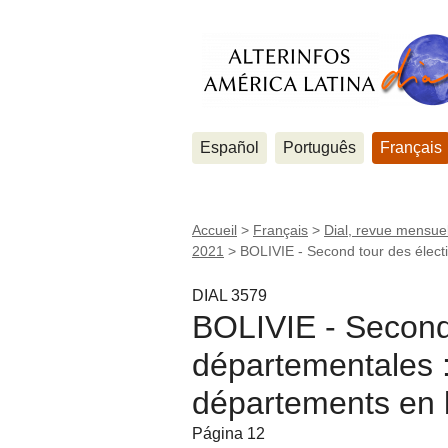
Español
Português
Français
Accueil
>
Français
>
Dial, revue mensuel
2021
>
BOLIVIE - Second tour des élect
DIAL 3579
BOLIVIE - Second 
départementales :
départements en 
Página 12