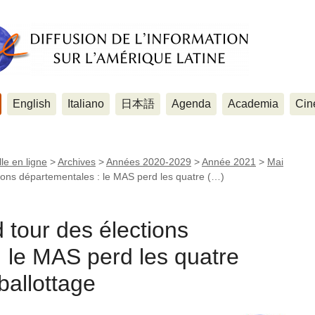
English
Italiano
日本語
Agenda
Academia
Cin
le en ligne
>
Archives
>
Années 2020-2029
>
Année 2021
>
Mai
ions départementales : le MAS perd les quatre (…)
tour des élections
 le MAS perd les quatre
ballottage