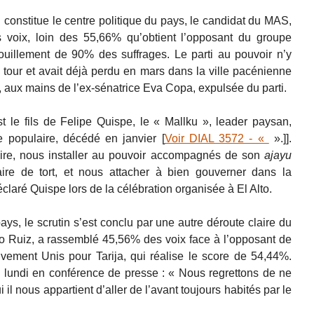
constitue le centre politique du pays, le candidat du MAS,
s voix, loin des 55,66% qu’obtient l’opposant du groupe
ouillement de 90% des suffrages. Le parti au pouvoir n’y
tour et avait déjà perdu en mars dans la ville pacénienne
, aux mains de l’ex-sénatrice Eva Copa, expulsée du parti.
t le fils de Felipe Quispe, le « Mallku », leader paysan,
e populaire, décédé en janvier [
Voir DIAL 3572 - «
».]].
toire, nous installer au pouvoir accompagnés de son
ajayu
faire de tort, et nous attacher à bien gouverner dans la
éclaré Quispe lors de la célébration organisée à El Alto.
ays, le scrutin s’est conclu par une autre déroute claire du
o Ruiz, a rassemblé 45,56% des voix face à l’opposant de
vement Unis pour Tarija, qui réalise le score de 54,44%.
e lundi en conférence de presse : « Nous regrettons de ne
 il nous appartient d’aller de l’avant toujours habités par le