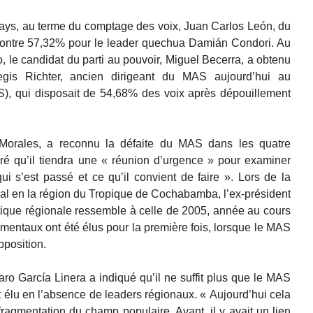
ays, au terme du comptage des voix, Juan Carlos León, du
 contre 57,32% pour le leader quechua Damián Condori. Au
 le candidat du parti au pouvoir, Miguel Becerra, a obtenu
gis Richter, ancien dirigeant du MAS aujourd’hui au
, qui disposait de 54,68% des voix après dépouillement
o Morales, a reconnu la défaite du MAS dans les quatre
ré qu’il tiendra une « réunion d’urgence » pour examiner
qui s’est passé et ce qu’il convient de faire ». Lors de la
cal en la région du Tropique de Cochabamba, l’ex-président
itique régionale ressemble à celle de 2005, année au cours
mentaux ont été élus pour la première fois, lorsque le MAS
pposition.
aro García Linera a indiqué qu’il ne suffit plus que le MAS
t élu en l’absence de leaders régionaux. « Aujourd’hui cela
 fragmentation du champ populaire. Avant, il y avait un lien