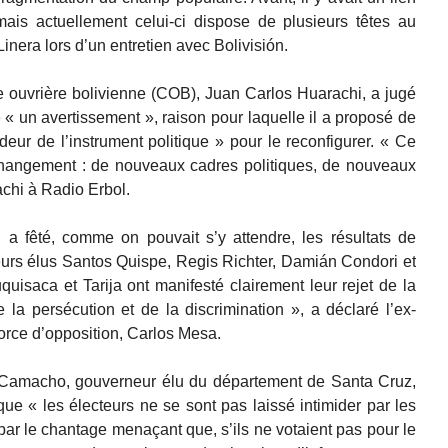
is actuellement celui-ci dispose de plusieurs têtes au
inera lors d’un entretien avec Bolivisión.
le ouvrière bolivienne (COB), Juan Carlos Huarachi, a jugé
ue « un avertissement », raison pour laquelle il a proposé de
deur de l’instrument politique » pour le reconfigurer. « Ce
hangement : de nouveaux cadres politiques, de nouveaux
chi à Radio Erbol.
 a fêté, comme on pouvait s’y attendre, les résultats de
eurs élus Santos Quispe, Regis Richter, Damián Condori et
isaca et Tarija ont manifesté clairement leur rejet de la
e la persécution et de la discrimination », a déclaré l’ex-
force d’opposition, Carlos Mesa.
 Camacho, gouverneur élu du département de Santa Cruz,
e « les électeurs ne se sont pas laissé intimider par les
r le chantage menaçant que, s’ils ne votaient pas pour le