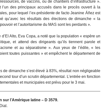
ressources, de vaccins, ou de chantiers d’infrastructure ».
t l’un des principaux accusés dans le procès ouvert à la
ales, pour lequel l’ex-présidente de facto Jeanine Áñez est
é qu’avec les résultats des élections de dimanche « la
 pouvoir et l’autoritarisme du MAS sont les perdants ».
le d’El Alto, Eva Copa, a noté que la population « espère un
ique, et attend des dirigeants qu’ils tiennent parole et
 racisme et au séparatisme ». Aux yeux de l’édile, « les
oient toutes puissantes » et empêchent le département de
ons de dimanche s’est élevé à 83%, résultat non négligeable
 second tour d’un scrutin départemental. L’entrée en fonction
tementales et municipales est prévu pour le 3 mai.
n sur l’Amérique latine – D 3579.
Dial.