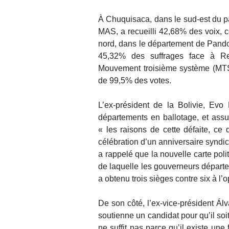
À Chuquisaca, dans le sud-est du p
MAS, a recueilli 42,68% des voix,
nord, dans le département de Pando,
45,32% des suffrages face à Re
Mouvement troisième système (MTS)
de 99,5% des votes.
L’ex-président de la Bolivie, Ev
départements en ballotage, et assu
« les raisons de cette défaite, ce 
célébration d’un anniversaire syndi
a rappelé que la nouvelle carte pol
de laquelle les gouverneurs départe
a obtenu trois sièges contre six à l’o
De son côté, l’ex-vice-président Álv
soutienne un candidat pour qu’il soi
ne suffit pas parce qu’il existe une