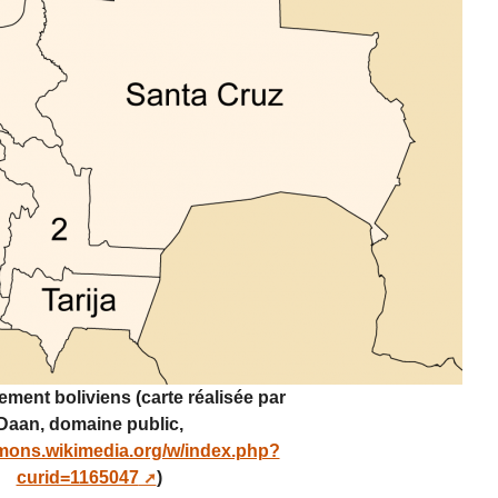
ement boliviens (carte réalisée par
Daan, domaine public,
mons.wikimedia.org/w/index.php?
curid=1165047
)