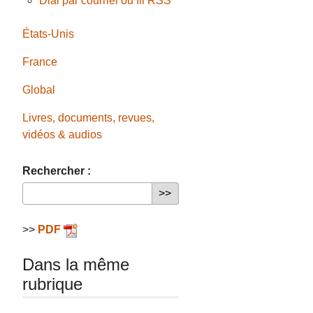
Dial par courriel ou fil RSS
États-Unis
France
Global
Livres, documents, revues,
vidéos & audios
Rechercher :
>>
PDF
Dans la même
rubrique