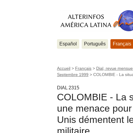
Español
Português
Français
Accueil
>
Français
>
Dial, revue mensuel
Septembre 1999
>
COLOMBIE - La situat
DIAL 2315
COLOMBIE - La si
une menace pour t
Unis démentent le
militaire.