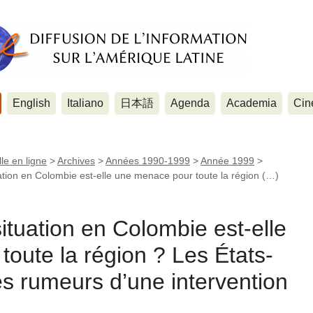
English
Italiano
日本語
Agenda
Academia
Cin
le en ligne
>
Archives
>
Années 1990-1999
>
Année 1999
>
ion en Colombie est-elle une menace pour toute la région (…)
tuation en Colombie est-elle
oute la région ? Les États-
s rumeurs d’une intervention