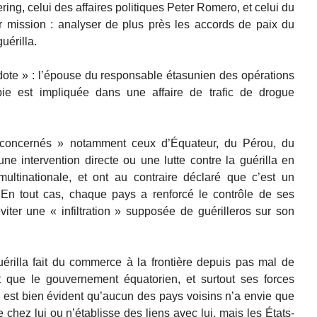
ing, celui des affaires politiques Peter Romero, et celui du
r mission : analyser de plus près les accords de paix du
uérilla.
ote » : l’épouse du responsable étasunien des opérations
bie est impliquée dans une affaire de trafic de drogue
concernés » notamment ceux d’Équateur, du Pérou, du
ne intervention directe ou une lutte contre la guérilla en
ltinationale, et ont au contraire déclaré que c’est un
 En tout cas, chaque pays a renforcé le contrôle de ses
iter une « infiltration » supposée de guérilleros sur son
érilla fait du commerce à la frontière depuis pas mal de
 que le gouvernement équatorien, et surtout ses forces
Il est bien évident qu’aucun des pays voisins n’a envie que
e chez lui ou n’établisse des liens avec lui, mais les États-