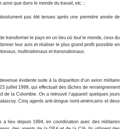
 ainsi que dans le monde du travail, etc. ;
 absolument pas été tenues après une première année de
n de transformer le pays en un lieu où tout le monde, ceux du
nner leur avis et réaliser le plus grand profit possible en
tionaux, multinationaux et transnationaux.
devenue évidente suite à la disparition d’un avion militaire
23 juillet 1999, qui effectuait des tâches de renseignement
sud de la Colombie. On a retrouvé l’appareil quelques jours
 Patascoy. Cinq agents anti-drogue nord-américains et deux
s a lieu depuis 1994, en coordination avec des militaires
iens, des agents de la DEA et de la CIA. Ils utilisent des