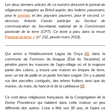
Les deux derniers articles de ce numéro dressent le portrait de
religieuses engagées au Brésil auprès des Indiens yanomami,
pour le
premier
, et des paysans pauvres, pour le second, ci-
dessous. Antonio Canuto participe au Secteur de
communication du Secrétariat national de la Commission
pastorale de la terre (CPT). Ce texte a paru dans la revue
Pastoral da terra
(n° 232, janvier-mars 2018).
Qui arrive à l’établissement Lagoa da Onça
[
1
]
, dans la
commune de Formoso do Araguai (État du Tocantins) et
pénètre parmi les maisons de l’agro-village où vit la majeure
partie des colons, y trouve une maison en briques de terre,
avec un toit de paille et un jardin fort bien soigné. On y a planté
sur des parcelles contiguës, des arbres fruitiers ainsi que du
manioc, du maïs, du haricot et de la calebasse
[
2
]
.
Ce sont deux religieuses françaises de la Congrégation de la
Divine Providence qui habitent dans cette maison un peu
différente des autres. L’une a fêté ses 80 ans, et l’autre va