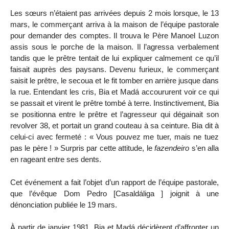
Les sœurs n’étaient pas arrivées depuis 2 mois lorsque, le 13
mars, le commerçant arriva à la maison de l’équipe pastorale
pour demander des comptes. Il trouva le Père Manoel Luzon
assis sous le porche de la maison. Il l’agressa verbalement
tandis que le prêtre tentait de lui expliquer calmement ce qu’il
faisait auprès des paysans. Devenu furieux, le commerçant
saisit le prêtre, le secoua et le fit tomber en arrière jusque dans
la rue. Entendant les cris, Bia et Madá accoururent voir ce qui
se passait et virent le prêtre tombé à terre. Instinctivement, Bia
se positionna entre le prêtre et l’agresseur qui dégainait son
revolver 38, et portait un grand couteau à sa ceinture. Bia dit à
celui-ci avec fermeté : « Vous pouvez me tuer, mais ne tuez
pas le père ! » Surpris par cette attitude, le
fazendeiro
s’en alla
en rageant entre ses dents.
Cet événement a fait l’objet d’un rapport de l’équipe pastorale,
que l’évêque Dom Pedro [Casaldáliga ] joignit à une
dénonciation publiée le 19 mars.
À partir de janvier 1981, Bia et Madá décidèrent d’affronter un