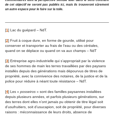
commentaires dont la perspective semble aller dans le sens contraire
de cet objectif ne seront pas publiés ici, mais ils trouveront sûrement
un autre espace pour le faire sur la toile.
[
1
]
Lac du guépard – NdT.
[
2
]
Fruit à coque dure, en forme de gourde, utilisé pour
conserver et transporter au frais de l’eau ou des céréales,
quand on se déplace ou quand on va aux champs – NdT
[
3
]
Entreprise agro-industrielle qui s’appropriait par la violence
de ses hommes de main les terres travaillées par des paysans
installés depuis des générations mais dépourvus de titres de
propriété, avec la connivence des notaires, de la justice et de la
police pour réduire à néant toute résistance – NdT.
[
4
]
Les «
posseiros
» sont des familles paysannes installées
depuis plusieurs années, et parfois plusieurs générations, sur
des terres dont elles n’ont jamais pu obtenir de titre légal soit
d’usufruitiers, soit d’usucapion, soit de propriété, pour diverses
raisons : méconnaissance de leurs droits, absence de