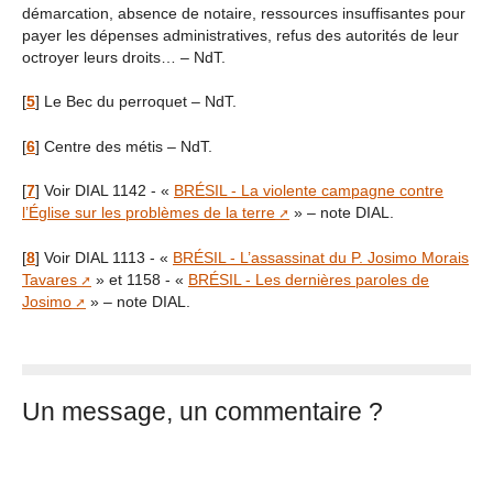
démarcation, absence de notaire, ressources insuffisantes pour
payer les dépenses administratives, refus des autorités de leur
octroyer leurs droits… – NdT.
[
5
]
Le Bec du perroquet – NdT.
[
6
]
Centre des métis – NdT.
[
7
]
Voir DIAL 1142 - «
BRÉSIL - La violente campagne contre
l’Église sur les problèmes de la terre
» – note DIAL.
[
8
]
Voir DIAL 1113 - «
BRÉSIL - L’assassinat du P. Josimo Morais
Tavares
» et 1158 - «
BRÉSIL - Les dernières paroles de
Josimo
» – note DIAL.
Un message, un commentaire ?