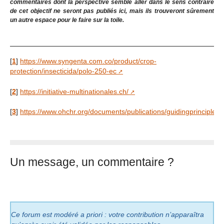
commentaires dont la perspective semble aller dans le sens contraire
de cet objectif ne seront pas publiés ici, mais ils trouveront sûrement
un autre espace pour le faire sur la toile.
[
1
]
https://www.syngenta.com.co/product/crop-
protection/insecticida/polo-250-ec
[
2
]
https://initiative-multinationales.ch/
[
3
]
https://www.ohchr.org/documents/publications/guidingprinciples
Un message, un commentaire ?
Ce forum est modéré a priori : votre contribution n’apparaîtra