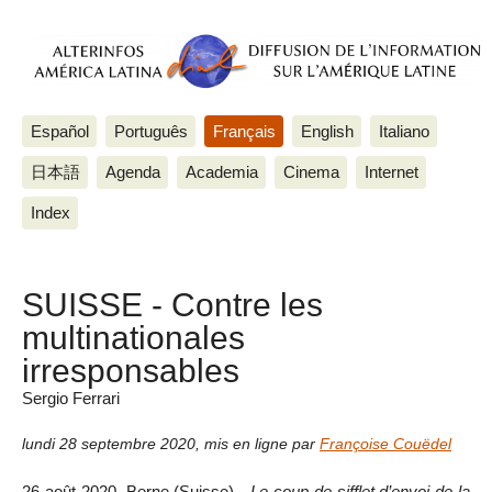
Español
Português
Français
English
Italiano
日本語
Agenda
Academia
Cinema
Internet
Index
SUISSE - Contre les
multinationales
irresponsables
Sergio Ferrari
lundi 28 septembre 2020
,
mis en ligne par
Françoise Couëdel
26 août 2020, Berne (Suisse) -
Le coup de sifflet d’envoi de la