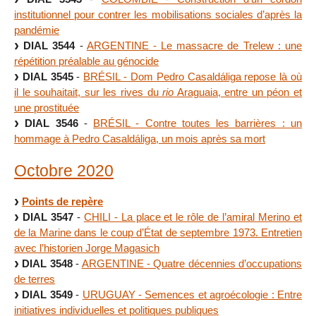
institutionnel pour contrer les mobilisations sociales d’après la
pandémie
DIAL 3544
-
ARGENTINE - Le massacre de Trelew : une
répétition préalable au génocide
DIAL 3545
-
BRÉSIL - Dom Pedro Casaldáliga repose là où
il le souhaitait, sur les rives du
rio
Araguaia, entre un péon et
une prostituée
DIAL 3546
-
BRÉSIL - Contre toutes les barrières : un
hommage à Pedro Casaldáliga, un mois après sa mort
Octobre 2020
Points de repère
DIAL 3547
-
CHILI - La place et le rôle de l’amiral Merino et
de la Marine dans le coup d’État de septembre 1973. Entretien
avec l’historien Jorge Magasich
DIAL 3548
-
ARGENTINE -​ Quatre décennies d’occupations
de terres
DIAL 3549
-
URUGUAY - Semences et agroécologie : Entre
initiatives individuelles et politiques publiques