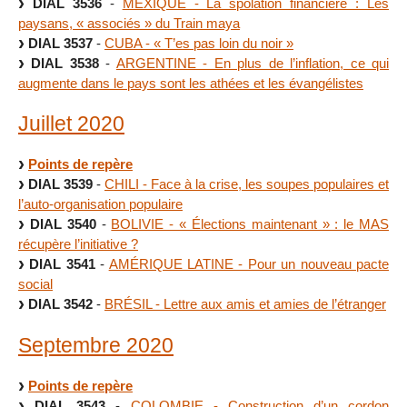
DIAL 3536
-
MEXIQUE - La spolation financière : Les
paysans, « associés » du Train maya
DIAL 3537
-
CUBA - « T’es pas loin du noir »
DIAL 3538
-
ARGENTINE - En plus de l’inflation, ce qui
augmente dans le pays sont les athées et les évangélistes
Juillet 2020
Points de repère
DIAL 3539
-
CHILI - Face à la crise, les soupes populaires et
l’auto-organisation populaire
DIAL 3540
-
BOLIVIE - « Élections maintenant » : le MAS
récupère l’initiative ?
DIAL 3541
-
AMÉRIQUE LATINE - Pour un nouveau pacte
social
DIAL 3542
-
BRÉSIL - Lettre aux amis et amies de l’étranger
Septembre 2020
Points de repère
DIAL 3543
-
COLOMBIE - Construction d’un cordon