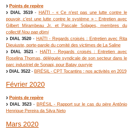
Points de repère
DIAL 3519
-
HAÏTI - « Ce n’est pas une lutte contre le
pouvoir, c’est une lutte contre le système » : Entretien avec
Gilbert Mirambeau Jr. et Pascale Solages, membres du
collectif
Nou pap dòmi
DIAL 3520
-
HAÏTI - Regards croisés : Entretien avec Rita
Dieujuste, porte-parole du comité des victimes de La Saline
DIAL 3521
-
HAÏTI - Regards croisés : Entretien avec
Roselina Thomas, déléguée syndicale de son secteur dans le
parc industriel de Sonapi, pour Batay ouvryie
DIAL 3522
-
BRÉSIL - CPT Tocantins : nos activités en 2019
Février 2020
Points de repère
DIAL 3523
-
BRÉSIL - Rapport sur le cas du père Antônio
Henrique Pereira da Silva Neto
Mars 2020