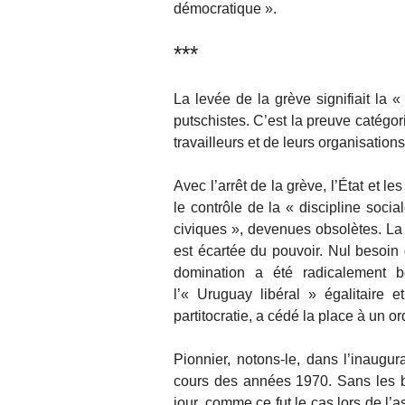
démocratique ».
***
La levée de la grève signifiait la 
putschistes. C’est la preuve catégo
travailleurs et de leurs organisations
Avec l’arrêt de la grève, l’État et 
le contrôle de la « discipline socia
civiques », devenues obsolètes. La «
est écartée du pouvoir. Nul besoin d
domination a été radicalement 
l’« Uruguay libéral » égalitaire 
partitocratie, a cédé la place à un o
Pionnier, notons-le, dans l’inaugu
cours des années 1970. Sans les b
jour, comme ce fut le cas lors de l’