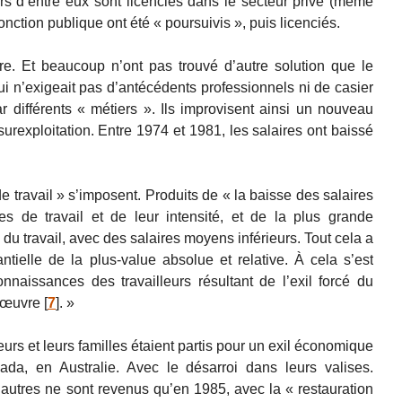
rs d’entre eux sont licenciés dans le secteur privé (même
nction publique ont été « poursuivis », puis licenciés.
ivre. Et beaucoup n’ont pas trouvé d’autre solution que le
qui n’exigeait pas d’antécédents professionnels ni de casier
ar différents « métiers ». Ils improvisent ainsi un nouveau
surexploitation. Entre 1974 et 1981, les salaires ont baissé
 travail » s’imposent. Produits de « la baisse des salaires
es de travail et de leur intensité, et de la plus grande
u travail, avec des salaires moyens inférieurs. Tout cela a
tielle de la plus-value absolue et relative. À cela s’est
nnaissances des travailleurs résultant de l’exil forcé du
d’œuvre
[
7
]
. »
leurs et leurs familles étaient partis pour un exil économique
da, en Australie. Avec le désarroi dans leurs valises.
autres ne sont revenus qu’en 1985, avec la « restauration