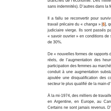
branches de l’économie. Des millie
sans indemnités). D’autres dans la fo
Il a fallu se reconvertir pour surv
travail précaire du «
changa
»
[
6
]
, 
judiciaire vierge. Ils sont passés p
« savoir ouvrier » en conditions de 
de 30%.
De « nouvelles formes de rapports de
réels, de l’augmentation des heur
participation des femmes au marché d
conduit à une augmentation substan
ajoutée une disqualification des co
secteur le plus qualifié de la main-
À la mi-1974, des milliers de travail
en Argentine, en Europe, au Cana
Certains ne sont jamais revenus. D’