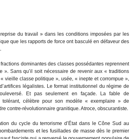
« reprise du travail » dans les conditions imposées par les
rique que les rapports de force ont basculé en défaveur des
.
les fractions dominantes des classes possédantes reprennent
le ». Sans qu’il soit nécessaire de revenir aux « traditions
 vieille classe politique », usée, « inepte et corrompue »,
’artifices légalistes. Le format institutionnel du régime de
bouleversé. Et pas seulement en façade. La fable de
et tolérant, célèbre pour son modèle « exemplaire » de
rdre contre-révolutionnaire granitique. Atroce, obscurantiste.
ration du cycle du terrorisme d’État dans le Cône Sud au
ombardements et les fusillades de masse dès le premier
assaut fasciste qui a renversé le gouvernement populaire de