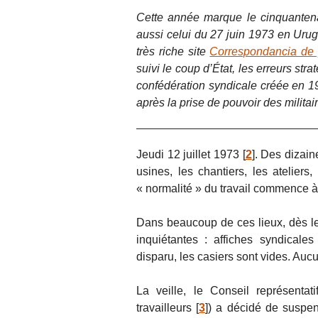
Cette année marque le cinquantena
aussi celui du 27 juin 1973 en Urug
très riche site
Correspondancia de
suivi le coup d’État, les erreurs st
confédération syndicale créée en 1
après la prise de pouvoir des militai
Jeudi 12 juillet 1973
[
2
]
. Des dizaine
usines, les chantiers, les ateliers
« normalité » du travail commence à 
Dans beaucoup de ces lieux, dès leu
inquiétantes : affiches syndicale
disparu, les casiers sont vides. Aucu
La veille, le Conseil représenta
travailleurs
[
3
]
) a décidé de suspen