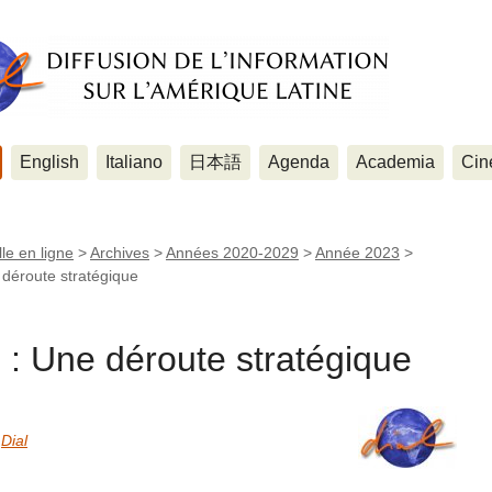
English
Italiano
日本語
Agenda
Academia
Cin
le en ligne
>
Archives
>
Années 2020-2029
>
Année 2023
>
déroute stratégique
 Une déroute stratégique
r
Dial