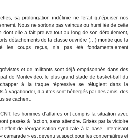
lles, sa prolongation indéfinie ne ferait qu’épuiser nos
l’ennemi. Nous ne sortons pas vaincus ou humiliés de cette
me dont elle a fait preuve tout au long de son déroulement,
orts détachements de la classe ouvrière (…) montre que la
lgré les coups reçus, n’a pas été fondamentalement
grévistes et de militants sont déjà emprisonnés dans des
ipal de Montevideo, le plus grand stade de basket-ball du
chapper à la traque répressive se réfugient dans la
ints à vagabonder, d’autres sont hébergés par des amis, des
ous se cachent.
 CNT, les hommes d’affaires ont compris la situation avec
 sont passés à l’action, sans attendre. Grisés par la victoire
t effort de réorganisation syndicale à la base, interdisant
 « camarade » est devenu suspect pour les contremaîtres et