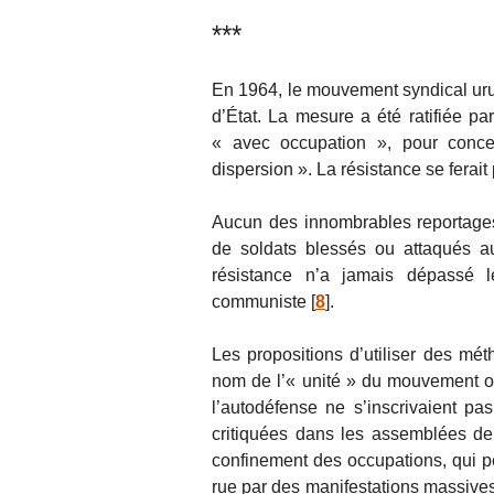
***
En 1964, le mouvement syndical ur
d’État. La mesure a été ratifiée pa
« avec occupation », pour concent
dispersion ». La résistance se ferai
Aucun des innombrables reportages
de soldats blessés ou attaqués a
résistance n’a jamais dépassé 
communiste
[
8
]
.
Les propositions d’utiliser des mé
nom de l’« unité » du mouvement ouvr
l’autodéfense ne s’inscrivaient pas
critiquées dans les assemblées de m
confinement des occupations, qui per
rue par des manifestations massives 